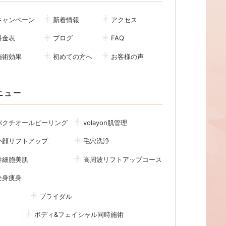
キャンペーン
新着情報
アクセス
料金表
ブログ
FAQ
施術効果
初めての方へ
お客様の声
ニュー
バクチオールピーリング
volayon肌管理
小顔リフトアップ
毛穴洗浄
幹細胞美肌
高周波リフトアップコース
全身痩身
ブライダル
ボディ&フェイシャル同時施術