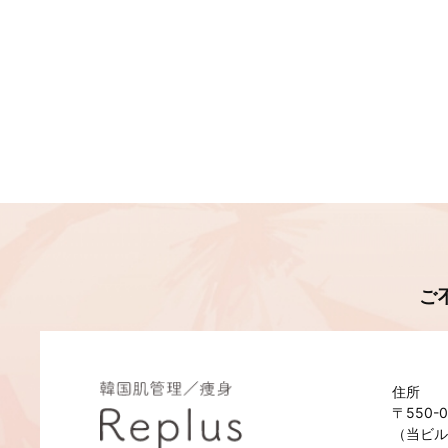
ご
住所
〒550
（当ビル